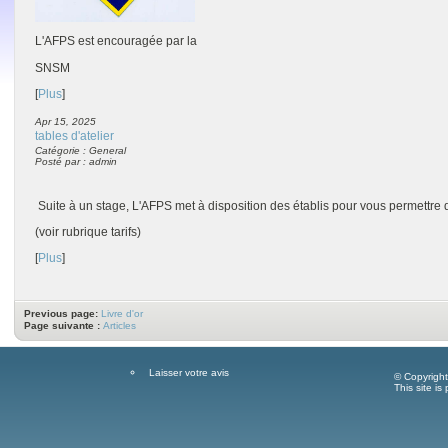
L'AFPS est encouragée par la
SNSM
[
Plus
]
Apr 15, 2025
tables d'atelier
Catégorie : General
Posté par : admin
Suite à un stage, L'AFPS met à disposition des établis pour vous permettre d
(voir rubrique tarifs)
[
Plus
]
Previous page:
Livre d'or
Page suivante :
Articles
Laisser votre avis
© Copyrigh
This site i