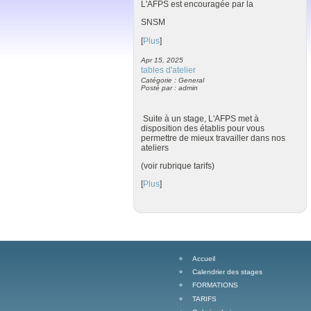
L'AFPS est encouragée par la
SNSM
[
Plus
]
Apr 15, 2025
tables d'atelier
Catégorie : General
Posté par : admin
Suite à un stage, L'AFPS met à
disposition des établis pour vous
permettre de mieux travailler dans nos
ateliers
(voir rubrique tarifs)
[
Plus
]
Accueil
Calendrier des stages
FORMATIONS
TARIFS