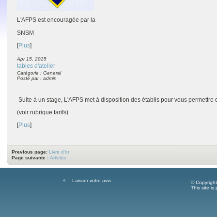
L'AFPS est encouragée par la
SNSM
[
Plus
]
Apr 15, 2025
tables d'atelier
Catégorie : General
Posté par : admin
Suite à un stage, L'AFPS met à disposition des établis pour vous permettre d
(voir rubrique tarifs)
[
Plus
]
Previous page:
Livre d'or
Page suivante :
Articles
Laisser votre avis
© Copyrigh
This site i