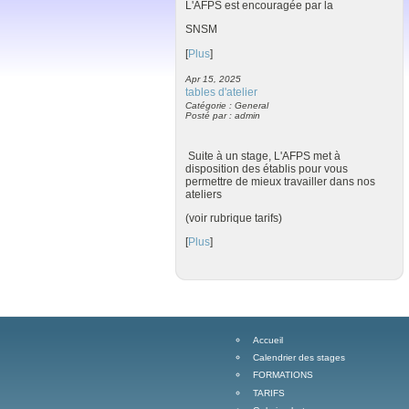
L'AFPS est encouragée par la
SNSM
[
Plus
]
Apr 15, 2025
tables d'atelier
Catégorie : General
Posté par : admin
Suite à un stage, L'AFPS met à
disposition des établis pour vous
permettre de mieux travailler dans nos
ateliers
(voir rubrique tarifs)
[
Plus
]
Accueil
Calendrier des stages
FORMATIONS
TARIFS