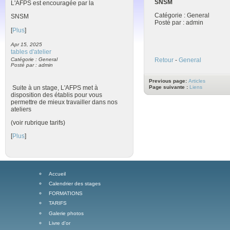
SNSM
L'AFPS est encouragée par la
Catégorie : General
SNSM
Posté par : admin
[
Plus
]
Apr 15, 2025
tables d'atelier
Catégorie : General
Retour
-
General
Posté par : admin
Previous page:
Articles
Suite à un stage, L'AFPS met à
Page suivante :
Liens
disposition des établis pour vous
permettre de mieux travailler dans nos
ateliers
(voir rubrique tarifs)
[
Plus
]
Accueil
Calendrier des stages
FORMATIONS
TARIFS
Galerie photos
Livre d'or