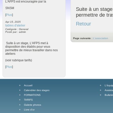
L'AFPS est encouragée par la
Suite à un stage
SNSM
permettre de trav
[
Plus
]
Apr 15, 2025
Retour
tables d'atelier
Catégorie : General
Posté par : admin
Page suivante :
L'association
Suite à un stage, L'AFPS met à
disposition des établis pour vous
permettre de mieux travailler dans nos
ateliers
(voir rubrique tarifs)
[
Plus
]
Accueil
L'équip
Calendrier des stages
Assist
FORMATIONS
Bulleti
TARIFS
Galerie photos
Livre d'or