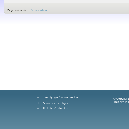
Page suivante :
L'association
L'équipage à votre service
© Copyrigh
This site i
Assistance en ligne
Bulletin d'adhésion