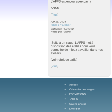
L'AFPS est encouragée par la
SNSM
[
Plus
]
Apr 15, 2025
tables d'atelier
Catégorie : General
Posté par : admin
Suite à un stage, L'AFPS met à
disposition des établis pour vous
permettre de mieux travailler dans nos
ateliers
(voir rubrique tarifs)
[
Plus
]
Accueil
Calendrier des stages
FORMATIONS
TARIFS
Galerie photos
Livre d'or