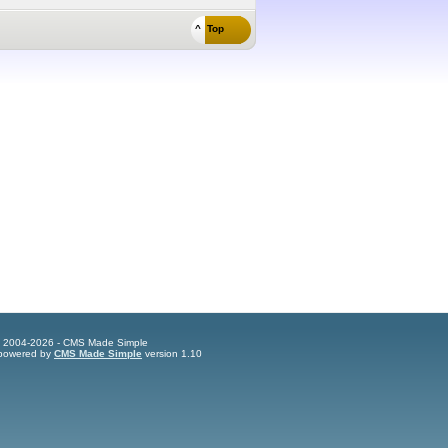
^ Top
t 2004-2026 - CMS Made Simple
s powered by
CMS Made Simple
version 1.10