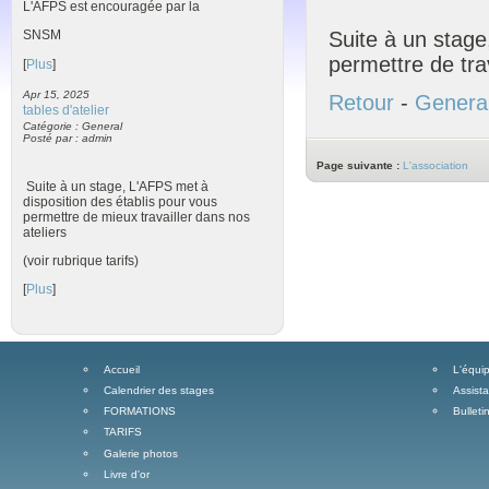
L'AFPS est encouragée par la
Suite à un stage
SNSM
permettre de trav
[
Plus
]
Apr 15, 2025
Retour
-
Genera
tables d'atelier
Catégorie : General
Posté par : admin
Page suivante :
L'association
Suite à un stage, L'AFPS met à
disposition des établis pour vous
permettre de mieux travailler dans nos
ateliers
(voir rubrique tarifs)
[
Plus
]
Accueil
L'équip
Calendrier des stages
Assist
FORMATIONS
Bulleti
TARIFS
Galerie photos
Livre d'or