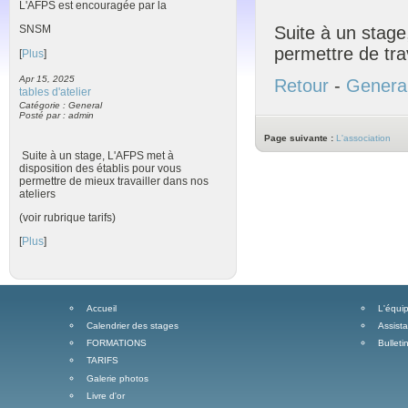
L'AFPS est encouragée par la
Suite à un stage
SNSM
permettre de trav
[
Plus
]
Apr 15, 2025
Retour
-
Genera
tables d'atelier
Catégorie : General
Posté par : admin
Page suivante :
L'association
Suite à un stage, L'AFPS met à
disposition des établis pour vous
permettre de mieux travailler dans nos
ateliers
(voir rubrique tarifs)
[
Plus
]
Accueil
L'équip
Calendrier des stages
Assist
FORMATIONS
Bulleti
TARIFS
Galerie photos
Livre d'or